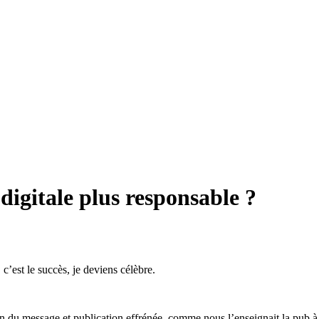
igitale plus responsable ?
 c’est le succès, je deviens célèbre.
on du message et publication effrénée, comme nous l’enseignait la pub à