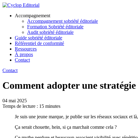
Accompagnement
Accompagnement sobriété éditoriale
Formation Sobriété éditoriale
Audit sobriété éditoriale
Guide
sobriété
éditoriale
Référentiel de conformité
Ressources
À propos
Contact
Contact
Comment adopter une stratégie d
04 mai 2025
Temps de lecture :
15
minutes
Je suis une jeune marque, je publie sur les réseaux sociaux et là,
Ça serait chouette, hein, si ça marchait comme cela ?
Ce mythe perdure et beaucoup associent visibilité avec répétiti