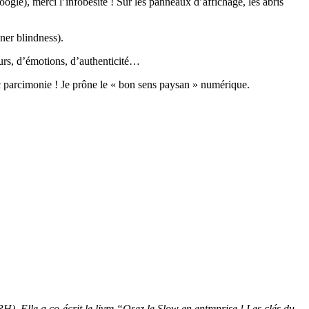
gle), merci l’infobésité ! Sur les panneaux d’affichage, les abris
nner blindness).
eurs, d’émotions, d’authenticité…
 parcimonie ! Je prône le « bon sens paysan » numérique.
. Elle a co-écrit le livre “Osez le Slow en entreprise ! Les clés du