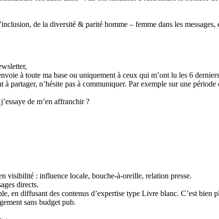
l’inclusion, de la diversité & parité homme – femme dans les messages, év
ewsletter,
j’envoie à toute ma base ou uniquement à ceux qui m’ont lu les 6 derniers
ant à partager, n’hésite pas à communiquer. Par exemple sur une période
j’essaye de m’en affranchir ?
visibilité : influence locale, bouche-à-oreille, relation presse.
sages directs.
e, en diffusant des contenus d’expertise type Livre blanc. C’est bien plu
gagement sans budget pub.