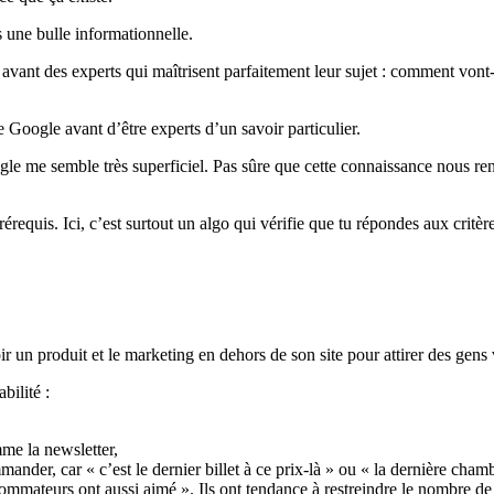
s une bulle informationnelle.
vant des experts qui maîtrisent parfaitement leur sujet : comment vont-i
de Google avant d’être experts d’un savoir particulier.
le me semble très superficiel. Pas sûre que cette connaissance nous ren
requis. Ici, c’est surtout un algo qui vérifie que tu répondes aux critè
r un produit et le marketing en dehors de son site pour attirer des gens v
bilité :
mme la newsletter,
mander, car « c’est le dernier billet à ce prix-là » ou « la dernière cham
ateurs ont aussi aimé ». Ils ont tendance à restreindre le nombre de réf