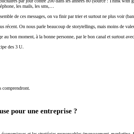
citaires par jour contre 200 dans les années 80 (source : Think with goo
éléphone, les mails, les sms,…
semble de ces messages, on va finir par trier et surtout ne plus voir (ba
lus récent. On nous parle beaucoup de storytellings, mais moins de val
e au bon moment, à la bonne personne, par le bon canal et surtout avec
cipe des 3 U.
ts comprendront.
euse pour une entreprise ?
 économiques et les stratégies responsables (management, marketing, RH)