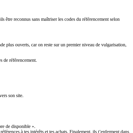
ls être reconnus sans maîtriser les codes du référencement selon
de plus ouverts, car on reste sur un premier niveau de vulgarisation,
res de référencement.
ers son site.
bre de disponible ».
érences à tes intérêts et tes achats. Finalement, ils t’enferment dans