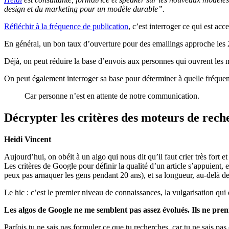
design et du marketing pour un modèle durable”.
Réfléchir à la fréquence de publication
, c’est interroger ce qui est ac
En général, un bon taux d’ouverture pour des emailings approche les 
Déjà, on peut réduire la base d’envois aux personnes qui ouvrent les m
On peut également interroger sa base pour déterminer à quelle fréquen
Car personne n’est en attente de notre communication.
Décrypter les critères des moteurs de rech
Heidi Vincent
Aujourd’hui, on obéit à un algo qui nous dit qu’il faut crier très fort e
Les critères de Google pour définir la qualité d’un article s’appuient, 
peux pas arnaquer les gens pendant 20 ans), et sa longueur, au-delà d
Le hic : c’est le premier niveau de connaissances, la vulgarisation q
Les algos de Google ne me semblent pas assez évolués. Ils ne pren
Parfois tu ne sais pas formuler ce que tu recherches, car tu ne sais pas 