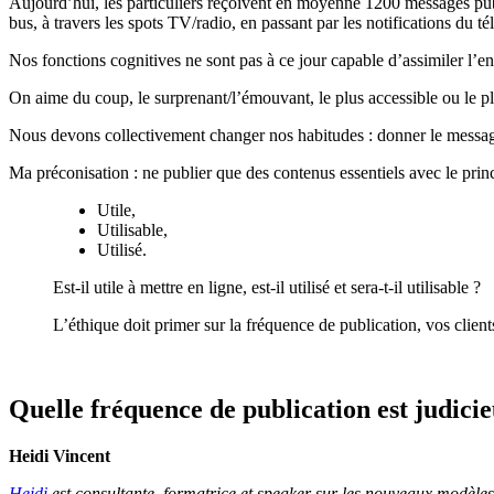
Aujourd’hui, les particuliers reçoivent en moyenne 1200 messages publi
bus, à travers les spots TV/radio, en passant par les notifications du t
Nos fonctions cognitives ne sont pas à ce jour capable d’assimiler l’en
On aime du coup, le surprenant/l’émouvant, le plus accessible ou le p
Nous devons collectivement changer nos habitudes : donner le messag
Ma préconisation : ne publier que des contenus essentiels avec le prin
Utile,
Utilisable,
Utilisé.
Est-il utile à mettre en ligne, est-il utilisé et sera-t-il utilisable ?
L’éthique doit primer sur la fréquence de publication, vos clien
Quelle fréquence de publication est judici
Heidi Vincent
Heidi
est consultante, formatrice et speaker sur les nouveaux modèles