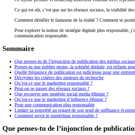
Ce qui est sûr, c’est que sur les réseaux sociaux, la visibilité de
Comment démêler le fantasme de la réalité ? Comment se position
Pour explorer la notion de stratégie digitale plus responsable, 
communication responsable.
Sommaire
Que penses-tu de l’injonction de publication des médias sociau
Penses-tu que publier moins, la sobriété digitale, est néfaste pour
Quelle fréquence de publication est judicieuse pour une entrepri
Décrypter les critères des moteurs de recherche
Qu’est-ce que le marketing responsable ?
Peut-on se passer des réseaux sociaux ?
Que recouvre une stratégie social media éthique ?
Qu’est-ce que le marketing d’influence éthique ?
Pour une communication plus responsable
Limiter sa notoriété au regard de son seuil de suffisance écono
Comment servir le numérique responsable ?
Que penses-tu de l’injonction de publicati